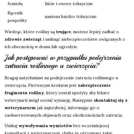
Jemioła
liście i owoce toksyczne
Rącznik
nasiona bardzo toksyczne
pospolity
Wiedząc, które rośliny są
trujące
, możesz lepiej zadbać o
zdrowie zwierząt
i uniknąć niebezpieczeństw związanych z
ich obecnością w domu lub ogrodzie.
Jak postępować w przypadku podejrzenia
zatrucia roślinnego u zwierzęcia?
Reaguj natychmiast na podejrzenie zatrucia roślinnego u
zwierzęcia. Pierwszym krokiem jest
zabezpieczenie
fragmentu rośliny
, który został spożyty, aby lekarz
weterynarii mógł ocenić sytuację. Następnie
skontaktuj się z
weterynarzem
jak najszybciej, informując go o
zaobserwowanych objawach oraz okolicznościach zatrucia.
Unikaj
wywoływania wymiotów
bez wcześniejszej
konsultacji z weterynarzem, chyba że otrzymasz takie