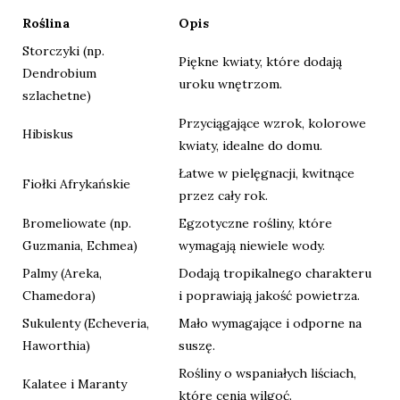
Roślina
Opis
Storczyki (np.
Piękne kwiaty, które dodają
Dendrobium
uroku wnętrzom.
szlachetne)
Przyciągające wzrok, kolorowe
Hibiskus
kwiaty, idealne do domu.
Łatwe w pielęgnacji, kwitnące
Fiołki Afrykańskie
przez cały rok.
Bromeliowate (np.
Egzotyczne rośliny, które
Guzmania, Echmea)
wymagają niewiele wody.
Palmy (Areka,
Dodają tropikalnego charakteru
Chamedora)
i poprawiają jakość powietrza.
Sukulenty (Echeveria,
Mało wymagające i odporne na
Haworthia)
suszę.
Rośliny o wspaniałych liściach,
Kalatee i Maranty
które cenią wilgoć.