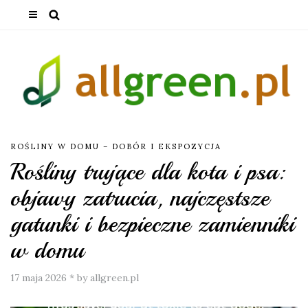
ROŚLINY W DOMU – DOBÓR I EKSPOZYCJA
Rośliny trujące dla kota i psa:
objawy zatrucia, najczęstsze
gatunki i bezpieczne zamienniki
w domu
17 maja 2026
*
by allgreen.pl