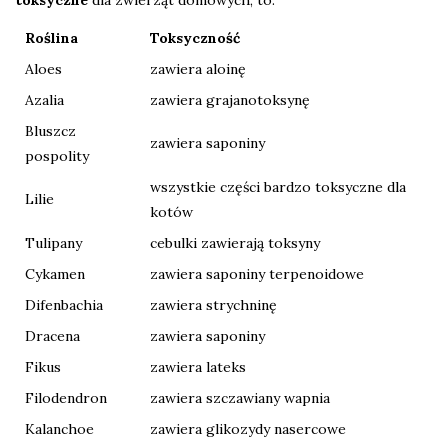
toksyczne
dla zwierząt domowych, to:
Roślina
Toksyczność
Aloes
zawiera aloinę
Azalia
zawiera grajanotoksynę
Bluszcz
zawiera saponiny
pospolity
wszystkie części bardzo toksyczne dla
Lilie
kotów
Tulipany
cebulki zawierają toksyny
Cykamen
zawiera saponiny terpenoidowe
Difenbachia
zawiera strychninę
Dracena
zawiera saponiny
Fikus
zawiera lateks
Filodendron
zawiera szczawiany wapnia
Kalanchoe
zawiera glikozydy nasercowe