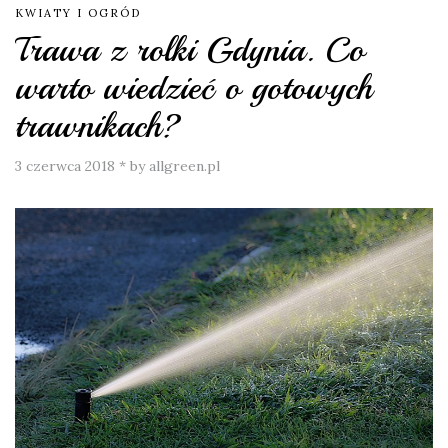
KWIATY I OGRÓD
Trawa z rolki Gdynia. Co
warto wiedzieć o gotowych
trawnikach?
3 czerwca 2018
*
by allgreen.pl