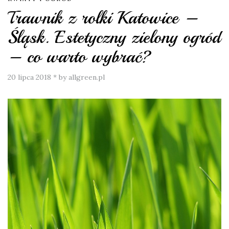
Trawnik z rolki Katowice –
Śląsk. Estetyczny zielony ogród
– co warto wybrać?
20 lipca 2018
*
by allgreen.pl