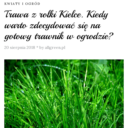
KWIATY I OGRÓD
Trawa z rolki Kielce. Kiedy
warto zdecydować się na
gotowy trawnik w ogrodzie?
20 sierpnia 2018
*
by allgreen.pl