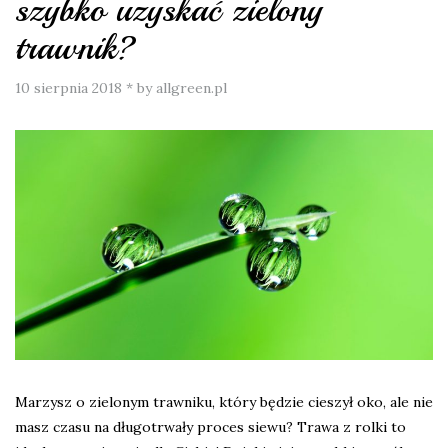
szybko uzyskać zielony
trawnik?
10 sierpnia 2018
*
by allgreen.pl
Marzysz o zielonym trawniku, który będzie cieszył oko, ale nie
masz czasu na długotrwały proces siewu? Trawa z rolki to