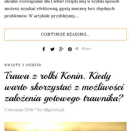
idealne rozwiązanie dla Ciebie! Dzięki niej w szybki sposób
możesz uzyskać efektowną, gęstą murawę bez zbędnych
problemów. W artykule przybliżymy,…
CONTINUE READING...
Share
KWIATY I OGRÓD
Trawa z rolki Konin. Kiedy
warto skorzystać z możliwości
założenia gotowego trawnika?
3 sierpnia 2018
*
by allgreen.pl