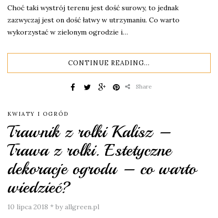
Choć taki wystrój terenu jest dość surowy, to jednak
zazwyczaj jest on dość łatwy w utrzymaniu. Co warto
wykorzystać w zielonym ogrodzie i…
CONTINUE READING...
Share
KWIATY I OGRÓD
Trawnik z rolki Kalisz –
Trawa z rolki. Estetyczne
dekoracje ogrodu – co warto
wiedzieć?
10 lipca 2018
*
by allgreen.pl