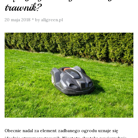
trawnik?
20 maja 2018
*
by allgreen.pl
Obecnie nadal za element zadbanego ogrodu uznaje się