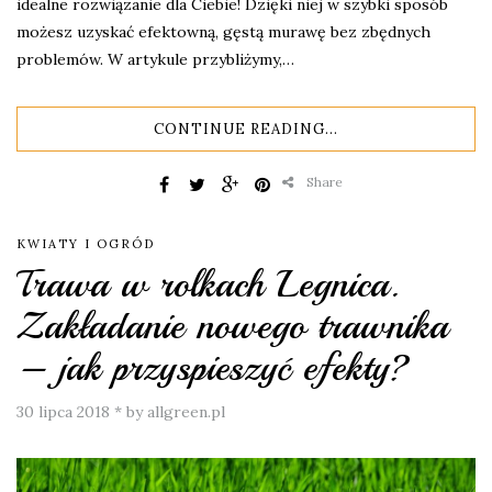
idealne rozwiązanie dla Ciebie! Dzięki niej w szybki sposób
możesz uzyskać efektowną, gęstą murawę bez zbędnych
problemów. W artykule przybliżymy,…
CONTINUE READING...
Share
KWIATY I OGRÓD
Trawa w rolkach Legnica.
Zakładanie nowego trawnika
– jak przyspieszyć efekty?
30 lipca 2018
*
by allgreen.pl