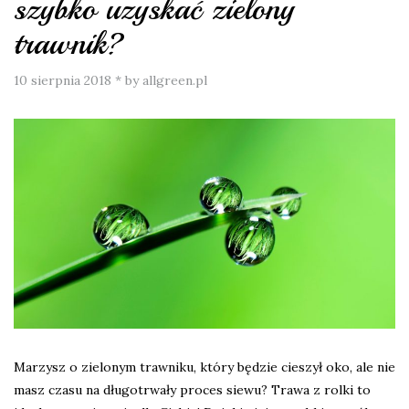
szybko uzyskać zielony
trawnik?
10 sierpnia 2018
*
by allgreen.pl
Marzysz o zielonym trawniku, który będzie cieszył oko, ale nie
masz czasu na długotrwały proces siewu? Trawa z rolki to