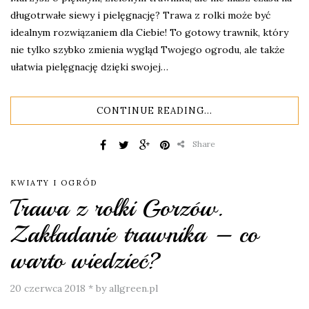
długotrwałe siewy i pielęgnację? Trawa z rolki może być
idealnym rozwiązaniem dla Ciebie! To gotowy trawnik, który
nie tylko szybko zmienia wygląd Twojego ogrodu, ale także
ułatwia pielęgnację dzięki swojej…
CONTINUE READING...
Share
KWIATY I OGRÓD
Trawa z rolki Gorzów.
Zakładanie trawnika – co
warto wiedzieć?
20 czerwca 2018
*
by allgreen.pl