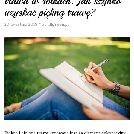
trawa w rolkach. Jak szybko
uzyskać piękną trawę?
20 kwietnia 2018
*
by allgreen.pl
Piękna i zielona trawa uznawana jest za element dekoracyjny