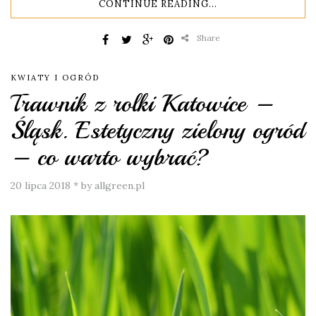
CONTINUE READING...
Share
KWIATY I OGRÓD
Trawnik z rolki Katowice –
Śląsk. Estetyczny zielony ogród
– co warto wybrać?
20 lipca 2018
*
by allgreen.pl