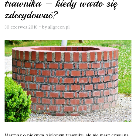
trawnika – kiedy warto się
zdecydować?
30 czerwca 2018
*
by allgreen.pl
Marzysz o pięknym, zielonym trawniku, ale nie masz czasu na