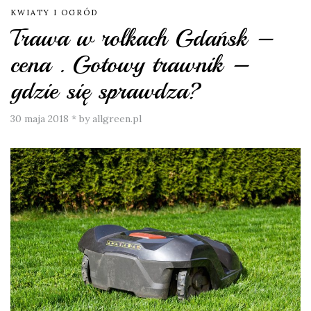
KWIATY I OGRÓD
Trawa w rolkach Gdańsk –
cena . Gotowy trawnik –
gdzie się sprawdza?
30 maja 2018
*
by allgreen.pl