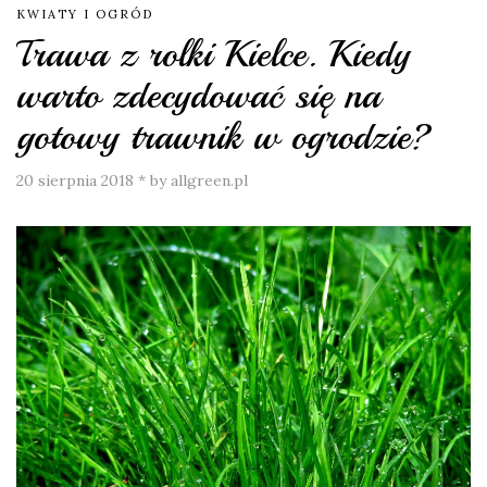
KWIATY I OGRÓD
Trawa z rolki Kielce. Kiedy
warto zdecydować się na
gotowy trawnik w ogrodzie?
20 sierpnia 2018
*
by allgreen.pl