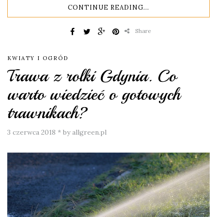
CONTINUE READING...
Share
KWIATY I OGRÓD
Trawa z rolki Gdynia. Co
warto wiedzieć o gotowych
trawnikach?
3 czerwca 2018
*
by allgreen.pl