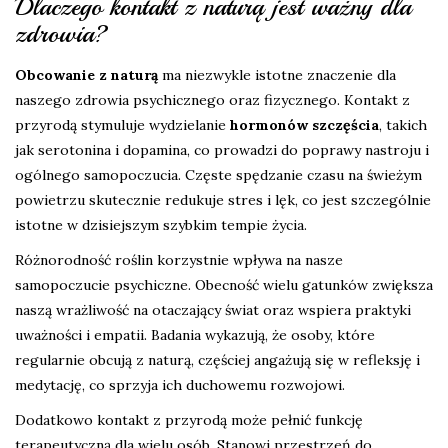
Dlaczego kontakt z naturą jest ważny dla
zdrowia?
Obcowanie z naturą
ma niezwykle istotne znaczenie dla
naszego zdrowia psychicznego oraz fizycznego. Kontakt z
przyrodą stymuluje wydzielanie
hormonów szczęścia
, takich
jak serotonina i dopamina, co prowadzi do poprawy nastroju i
ogólnego samopoczucia. Częste spędzanie czasu na świeżym
powietrzu skutecznie redukuje stres i lęk, co jest szczególnie
istotne w dzisiejszym szybkim tempie życia.
Różnorodność roślin korzystnie wpływa na nasze
samopoczucie psychiczne. Obecność wielu gatunków zwiększa
naszą wrażliwość na otaczający świat oraz wspiera praktyki
uważności i empatii. Badania wykazują, że osoby, które
regularnie obcują z naturą, częściej angażują się w refleksję i
medytację, co sprzyja ich duchowemu rozwojowi.
Dodatkowo kontakt z przyrodą może pełnić funkcję
terapeutyczną dla wielu osób. Stanowi przestrzeń do