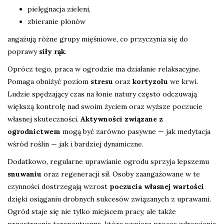
pielęgnacja zieleni,
zbieranie plonów
angażują różne grupy mięśniowe, co przyczynia się do
poprawy
siły rąk
.
Oprócz tego, praca w ogrodzie ma działanie relaksacyjne.
Pomaga obniżyć poziom
stresu
oraz
kortyzolu
we krwi.
Ludzie spędzający czas na łonie natury często odczuwają
większą kontrolę nad swoim życiem oraz wyższe poczucie
własnej skuteczności.
Aktywności związane z
ogrodnictwem
mogą być zarówno pasywne — jak medytacja
wśród roślin — jak i bardziej dynamiczne.
Dodatkowo, regularne uprawianie ogrodu sprzyja lepszemu
snuwaniu
oraz regeneracji sił. Osoby zaangażowane w te
czynności dostrzegają wzrost
poczucia własnej wartości
dzięki osiąganiu drobnych sukcesów związanych z uprawami.
Ogród staje się nie tylko miejscem pracy, ale także
przestrzenią terapeutyczną, która wspiera proces zdrowienia