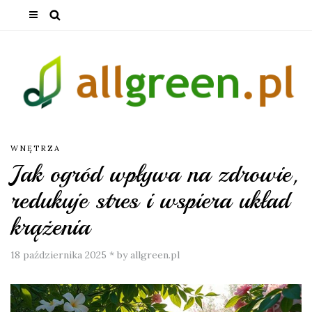
WNĘTRZA
Jak ogród wpływa na zdrowie,
redukuje stres i wspiera układ
krążenia
18 października 2025
*
by allgreen.pl