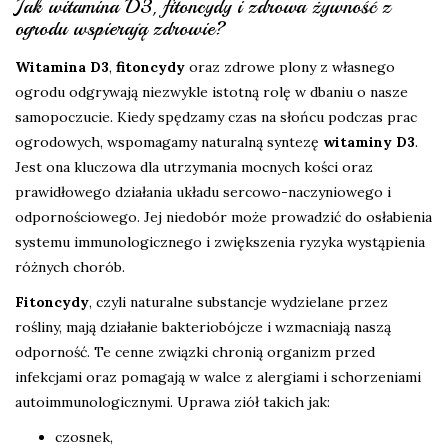
Jak witamina D3, fitoncydy i zdrowa żywność z
ogrodu wspierają zdrowie?
Witamina D3
,
fitoncydy
oraz zdrowe plony z własnego
ogrodu odgrywają niezwykle istotną rolę w dbaniu o nasze
samopoczucie. Kiedy spędzamy czas na słońcu podczas prac
ogrodowych, wspomagamy naturalną syntezę
witaminy D3
.
Jest ona kluczowa dla utrzymania mocnych kości oraz
prawidłowego działania układu sercowo-naczyniowego i
odpornościowego. Jej niedobór może prowadzić do osłabienia
systemu immunologicznego i zwiększenia ryzyka wystąpienia
różnych chorób.
Fitoncydy
, czyli naturalne substancje wydzielane przez
rośliny, mają działanie bakteriobójcze i wzmacniają naszą
odporność. Te cenne związki chronią organizm przed
infekcjami oraz pomagają w walce z alergiami i schorzeniami
autoimmunologicznymi. Uprawa ziół takich jak:
czosnek,