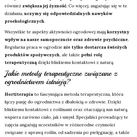
również
zwiększa jej żyzność
. Co więcej, angażując się w te
działania,
uczymy się odpowiedzialnych nawyków
proekologicznych
.
Wszystkie te aspekty aktywności ogrodowej mają
korzystny
wpływ na nasze samopoczucie oraz zdrowie psychiczne
.
Regularna praca w ogrodzie
nie tylko dostarcza świeżych
produktów spożywczych
, ale także
pełni rolę
terapeutyczną
dzięki bliskiemu kontaktowi z naturą.
Jakie metody terapeutyczne związane z
ogrodnictwem istnieją?
Hortiterapia
to fascynująca metoda terapeutyczna, która
łączy pasję do ogrodnictwa z dbałością o zdrowie. Dzięki
bliskiemu kontaktowi z roślinami oraz otaczającą nas naturą,
wspiera zarówno ciało, jak i umysł. Specjaliści prowadzący te
zajęcia angażują uczestników w różnorodne czynności
związane z uprawą roślin, od sadzenia po pielęgnację, a także