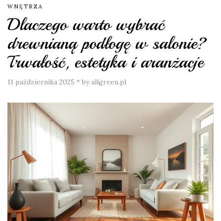
WNĘTRZA
Dlaczego warto wybrać
drewnianą podłogę w salonie?
Trwałość, estetyka i aranżacje
11 października 2025
*
by allgreen.pl