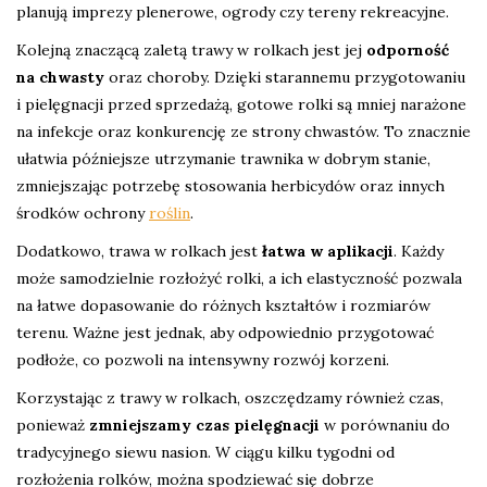
planują imprezy plenerowe, ogrody czy tereny rekreacyjne.
Kolejną znaczącą zaletą trawy w rolkach jest jej
odporność
na chwasty
oraz choroby. Dzięki starannemu przygotowaniu
i pielęgnacji przed sprzedażą, gotowe rolki są mniej narażone
na infekcje oraz konkurencję ze strony chwastów. To znacznie
ułatwia późniejsze utrzymanie trawnika w dobrym stanie,
zmniejszając potrzebę stosowania herbicydów oraz innych
środków ochrony
roślin
.
Dodatkowo, trawa w rolkach jest
łatwa w aplikacji
. Każdy
może samodzielnie rozłożyć rolki, a ich elastyczność pozwala
na łatwe dopasowanie do różnych kształtów i rozmiarów
terenu. Ważne jest jednak, aby odpowiednio przygotować
podłoże, co pozwoli na intensywny rozwój korzeni.
Korzystając z trawy w rolkach, oszczędzamy również czas,
ponieważ
zmniejszamy czas pielęgnacji
w porównaniu do
tradycyjnego siewu nasion. W ciągu kilku tygodni od
rozłożenia rolków, można spodziewać się dobrze