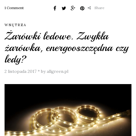
1 Comment
Share
WNĘTRZA
Żarówki ledowe. Zwykła
żarówka, energooszczędna czy
ledy?
2 listopada 2017
*
by allgreen.pl