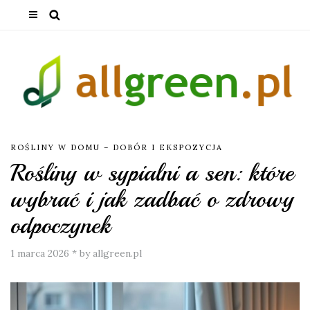
ROŚLINY W DOMU – DOBÓR I EKSPOZYCJA
Rośliny w sypialni a sen: które
wybrać i jak zadbać o zdrowy
odpoczynek
1 marca 2026
*
by allgreen.pl