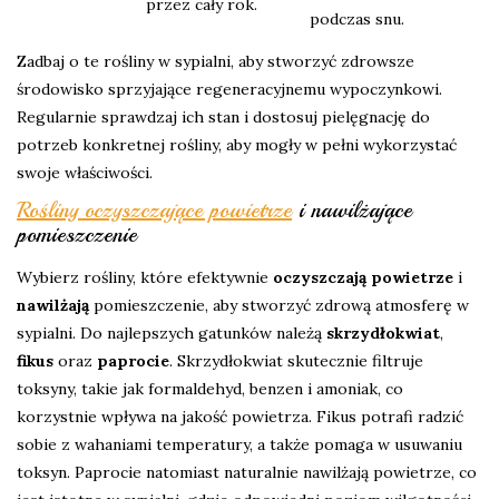
przez cały rok.
podczas snu.
Zadbaj o te rośliny w sypialni, aby stworzyć zdrowsze
środowisko sprzyjające regeneracyjnemu wypoczynkowi.
Regularnie sprawdzaj ich stan i dostosuj pielęgnację do
potrzeb konkretnej rośliny, aby mogły w pełni wykorzystać
swoje właściwości.
Rośliny oczyszczające powietrze
i nawilżające
pomieszczenie
Wybierz rośliny, które efektywnie
oczyszczają powietrze
i
nawilżają
pomieszczenie, aby stworzyć zdrową atmosferę w
sypialni. Do najlepszych gatunków należą
skrzydłokwiat
,
fikus
oraz
paprocie
. Skrzydłokwiat skutecznie filtruje
toksyny, takie jak formaldehyd, benzen i amoniak, co
korzystnie wpływa na jakość powietrza. Fikus potrafi radzić
sobie z wahaniami temperatury, a także pomaga w usuwaniu
toksyn. Paprocie natomiast naturalnie nawilżają powietrze, co