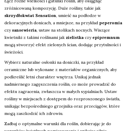
Łącz różne wielkości i gatunki roślin, aby osiągnąć
zróżnicowaną kompozycję. Duże rośliny, takie jak
skrzydłokwiat Sensation
, umieść na podłodze w
dekoracyjnych donicach, a mniejsze, na przykład
peperomia
czy
sansewieria
, ustaw na stolikach nocnych. Wiszące
kwietniki z takimi roślinami jak
zielistka
czy
epipremnum
mogą stworzyć efekt zielonych ścian, dodając przytulności i
świeżości.
Wybierz naturalne osłonki na doniczki, na przykład
ceramiczne lub wykonane z materiałów organicznych, aby
podkreślić letni charakter wnętrza. Unikaj jednak
nadmiernego zagęszczenia roślin, co może prowadzić do
efektu zagracenia, zwłaszcza w małych sypialniach. Ustaw
rośliny w miejscach z dostępem do rozproszonego światła,
unikając bezpośredniego grzejnika oraz przeciągów, które
mogą zaszkodzić ich zdrowiu.
Zadbaj o optymalne warunki dla roślin, dobierając je do