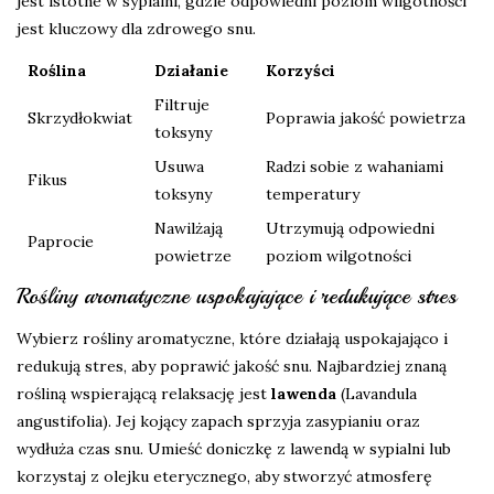
jest istotne w sypialni, gdzie odpowiedni poziom wilgotności
jest kluczowy dla zdrowego snu.
Roślina
Działanie
Korzyści
Filtruje
Skrzydłokwiat
Poprawia jakość powietrza
toksyny
Usuwa
Radzi sobie z wahaniami
Fikus
toksyny
temperatury
Nawilżają
Utrzymują odpowiedni
Paprocie
powietrze
poziom wilgotności
Rośliny aromatyczne uspokajające i redukujące stres
Wybierz rośliny aromatyczne, które działają uspokajająco i
redukują stres, aby poprawić jakość snu. Najbardziej znaną
rośliną wspierającą relaksację jest
lawenda
(Lavandula
angustifolia). Jej kojący zapach sprzyja zasypianiu oraz
wydłuża czas snu. Umieść doniczkę z lawendą w sypialni lub
korzystaj z olejku eterycznego, aby stworzyć atmosferę