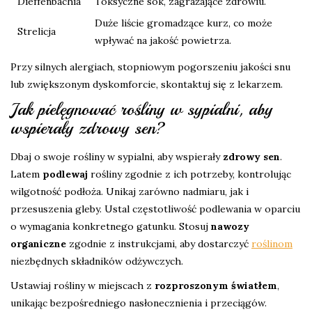
Dieffenbachia
Toksyczne sok, zagrażające zdrowiu.
Duże liście gromadzące kurz, co może
Strelicja
wpływać na jakość powietrza.
Przy silnych alergiach, stopniowym pogorszeniu jakości snu
lub zwiększonym dyskomforcie, skontaktuj się z lekarzem.
Jak pielęgnować rośliny w sypialni, aby
wspierały zdrowy sen?
Dbaj o swoje rośliny w sypialni, aby wspierały
zdrowy sen
.
Latem
podlewaj
rośliny zgodnie z ich potrzeby, kontrolując
wilgotność podłoża. Unikaj zarówno nadmiaru, jak i
przesuszenia gleby. Ustal częstotliwość podlewania w oparciu
o wymagania konkretnego gatunku. Stosuj
nawozy
organiczne
zgodnie z instrukcjami, aby dostarczyć
roślinom
niezbędnych składników odżywczych.
Ustawiaj rośliny w miejscach z
rozproszonym światłem
,
unikając bezpośredniego nasłonecznienia i przeciągów.