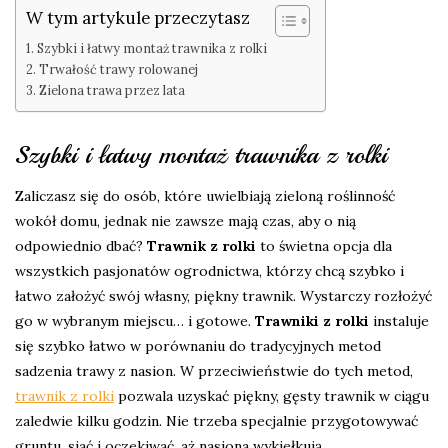
W tym artykule przeczytasz
Szybki i łatwy montaż trawnika z rolki
Trwałość trawy rolowanej
Zielona trawa przez lata
Szybki i łatwy montaż trawnika z rolki
Zaliczasz się do osób, które uwielbiają zieloną roślinność
wokół domu, jednak nie zawsze mają czas, aby o nią
odpowiednio dbać?
Trawnik z rolki
to świetna opcja dla
wszystkich pasjonatów ogrodnictwa, którzy chcą szybko i
łatwo założyć swój własny, piękny trawnik. Wystarczy rozłożyć
go w wybranym miejscu… i gotowe.
Trawniki z rolki
instaluje
się szybko łatwo w porównaniu do tradycyjnych metod
sadzenia trawy z nasion. W przeciwieństwie do tych metod,
trawnik z rolki
pozwala uzyskać piękny, gęsty trawnik w ciągu
zaledwie kilku godzin. Nie trzeba specjalnie przygotowywać
gruntu, siać i oczekiwać, aż nasiona wykiełkują.