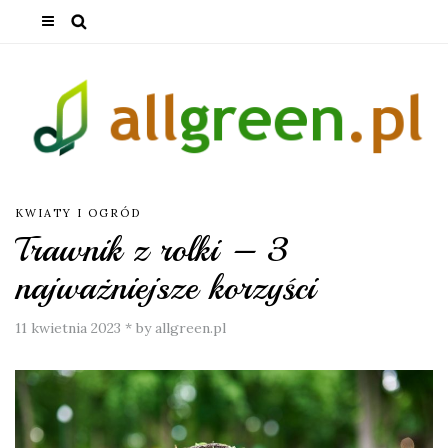
KWIATY I OGRÓD
Trawnik z rolki – 3
najważniejsze korzyści
11 kwietnia 2023
*
by allgreen.pl